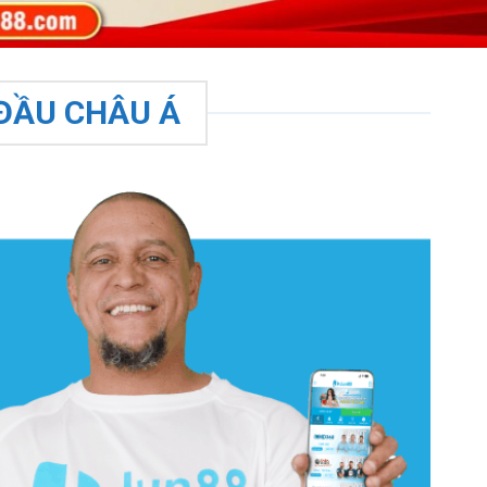
ĐẦU CHÂU Á