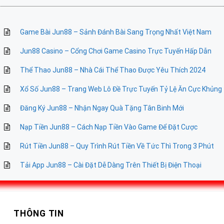
Game Bài Jun88 – Sảnh Đánh Bài Sang Trọng Nhất Việt Nam
Jun88 Casino – Cổng Chơi Game Casino Trực Tuyến Hấp Dẫn
Thể Thao Jun88 – Nhà Cái Thể Thao Được Yêu Thích 2024
Xổ Số Jun88 – Trang Web Lô Đề Trực Tuyến Tỷ Lệ Ăn Cực Khủng
Đăng Ký Jun88 – Nhận Ngay Quà Tặng Tân Binh Mới
Nạp Tiền Jun88 – Cách Nạp Tiền Vào Game Để Đặt Cược
Rút Tiền Jun88 – Quy Trình Rút Tiền Về Tức Thì Trong 3 Phút
Tải App Jun88 – Cài Đặt Dễ Dàng Trên Thiết Bị Điện Thoại
THÔNG TIN