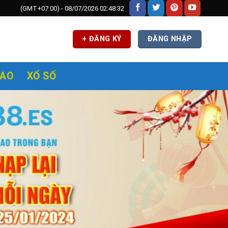
(GMT+07:00) -
08/07/2026 02:48:33
+ ĐĂNG KÝ
ĐĂNG NHẬP
HAO
XỔ SỐ