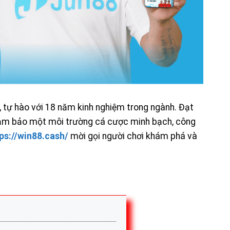
 tự hào với 18 năm kinh nghiệm trong ngành. Đạt
 đảm bảo một môi trường cá cược minh bạch, công
ps://win88.cash/
mời gọi người chơi khám phá và