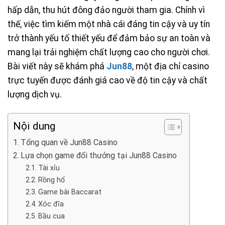
hấp dẫn, thu hút đông đảo người tham gia. Chính vì
thế, việc tìm kiếm một nhà cái đáng tin cậy và uy tín
trở thành yếu tố thiết yếu để đảm bảo sự an toàn và
mang lại trải nghiệm chất lượng cao cho người chơi.
Bài viết này sẽ khám phá
Jun88
, một địa chỉ casino
trực tuyến được đánh giá cao về độ tin cậy và chất
lượng dịch vụ.
Nội dung
Tổng quan về Jun88 Casino
Lựa chọn game đổi thưởng tại Jun88 Casino
Tài xỉu
Rồng hổ
Game bài Baccarat
Xóc đĩa
Bầu cua