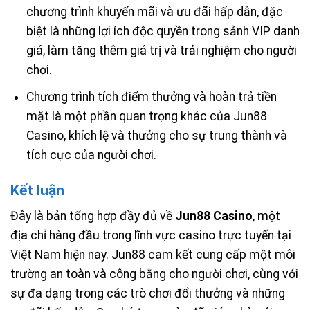
chương trình khuyến mãi và ưu đãi hấp dẫn, đặc
biệt là những lợi ích độc quyền trong sảnh VIP danh
giá, làm tăng thêm giá trị và trải nghiệm cho người
chơi.
Chương trình tích điểm thưởng và hoàn trả tiền
mặt là một phần quan trọng khác của Jun88
Casino, khích lệ và thưởng cho sự trung thành và
tích cực của người chơi.
Kết luận
Đây là bản tổng hợp đầy đủ về
Jun88 Casino
, một
địa chỉ hàng đầu trong lĩnh vực casino trực tuyến tại
Việt Nam hiện nay. Jun88 cam kết cung cấp một môi
trường an toàn và công bằng cho người chơi, cùng với
sự đa dạng trong các trò chơi đổi thưởng và những