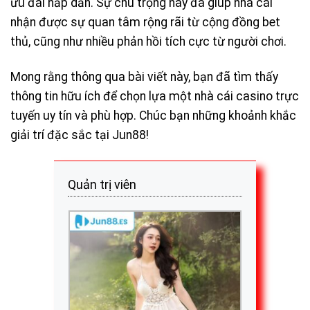
ưu đãi hấp dẫn. Sự chú trọng này đã giúp nhà cái
nhận được sự quan tâm rộng rãi từ cộng đồng bet
thủ, cũng như nhiều phản hồi tích cực từ người chơi.
Mong rằng thông qua bài viết này, bạn đã tìm thấy
thông tin hữu ích để chọn lựa một nhà cái casino trực
tuyến uy tín và phù hợp. Chúc bạn những khoảnh khắc
giải trí đặc sắc tại Jun88!
Quản trị viên