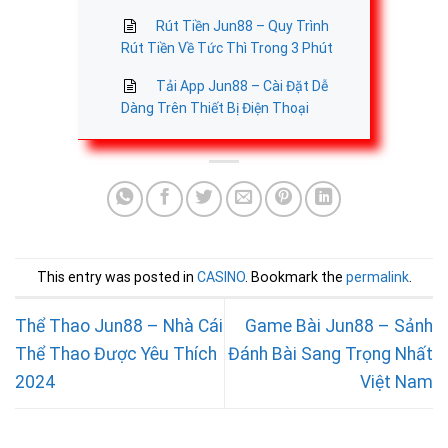
Rút Tiền Jun88 – Quy Trình
Rút Tiền Về Tức Thì Trong 3 Phút
Tải App Jun88 – Cài Đặt Dễ
Dàng Trên Thiết Bị Điện Thoại
This entry was posted in
CASINO
. Bookmark the
permalink
.
Thể Thao Jun88 – Nhà Cái
Game Bài Jun88 – Sảnh
Thể Thao Được Yêu Thích
Đánh Bài Sang Trọng Nhất
2024
Việt Nam